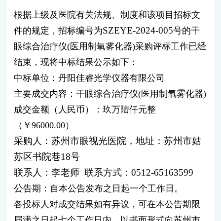
根据上级及医院有关法规、制度和该项目招标文
SZEYE-2024-005
件的规定，招标编号为
号的干
眼综合治疗仪
(
医用制氧雾化器
)
采购评标工作已经
结束，现将中标结果公示如下：
中标单位：丹阳佳睿光学仪器有限公司
主要成交内容：干眼综合治疗仪
(
医用制氧雾化器
)
成交金额（人民币）：玖万陆仟元整
（￥
96000.00
）
采购人：苏州市眼视光医院，地址：苏州市姑
苏区书院巷
18
号
联系人：李老师
联系方式：
0512-65163599
公
告期：自本公告发布之日起一个工作日。
各投标人对成交结果如有异议，可在本公告期限
届满之日起七个工作日内，以书面形式向苏州市