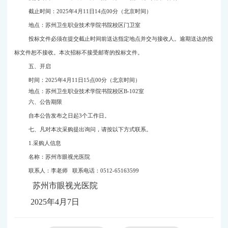
截止时间：
2025
年
4
月
11
日
14
点
00
分（北京时间）
地点：苏州卫生职业技术学院书院校区门卫室
投标文件必须在提交截止时间前送达指定地点并交与接收人。逾期送达的投
标文件恕不接收。本次招标不接受邮寄的投标文件。
五、开启
时间：
2025
年
4
月
11
日
15
点
00
分（北京时间）
地点：苏州卫生职业技术学院书院校区
B-102
室
六、公告期限
自本公告发布之日起
3
个工作日。
七、凡对本次采购提出询问，请按以下方式联系。
1.
采购人信息
名称：苏州市眼视光医院
联系人：李老师
联系电话：
0512-65163599
苏州市眼视光医院
2025
年
4
月
7
日