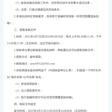
（
5
）参加采购活动前三年内，在经营活动中没有重大违法记录；
（
6
）法律、行政法规规定的其他条件。
2.
本项目的特定资格要求：
具有医疗器械经营资格（经营范围覆盖标的
物）
。
三、获取采购文件
1.
时间：
2025
年
4
月
7
日至
2025
年
4
月
10
日，每天上午
08:30
至
11:30
，下午
13:00
至
17:00
（北京时间，法定节假日除外）。
2.
投标单位通过邮箱提供报名材料，审核通过后可以获取招标文件。
3.
获取方式：邮件获取。
4.
邮箱地址：
szeye0512@163.com
5.
供应商报名提供材料如下（均须加盖单位公章），扫描成一个
PDF
文件，
以“项目名称
+
公司名称”命名：
（
1
）营业执照副本；
（
2
）法人授权委托书；
（
3
）医疗器械经营许可证
(
经营范围覆盖标的物
)
。
四、响应文件提交
提交时间：
2025
年
4
月
11
日
13
点
30
分至
14
点
00
分（北京时间）