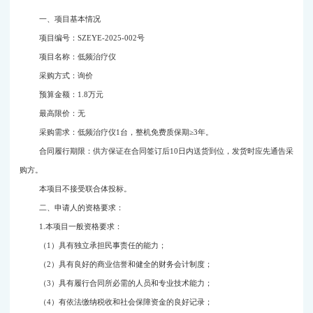
一、项目基本情况
项目编号：
SZEYE-2025-002
号
项目名称：低频治疗仪
采购方式：询价
预算金额：
1.8
万元
最高限价：无
采购需求：低频治疗仪
1
台，整机免费质保期≥
3
年。
合同履行期限：供方保证在合同签订后
10
日内送货到位，发货时应先通告采
购方。
本项目不接受联合体投标。
二、申请人的资格要求：
1.
本项目一般资格要求：
（
1
）具有独立承担民事责任的能力；
（
2
）具有良好的商业信誉和健全的财务会计制度；
（
3
）具有履行合同所必需的人员和专业技术能力；
（
4
）有依法缴纳税收和社会保障资金的良好记录；